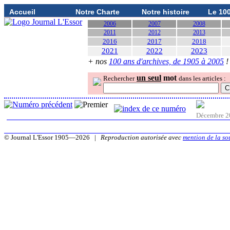
Accueil
Notre Charte
Notre histoire
Le 10
2006
2007
2008
2011
2012
2013
2016
2017
2018
2021
2022
2023
+ nos
100 ans d'archives, de 1905 à 2005
!
un seul
mot
Rechercher
dans les articles :
Décembre 2
© Journal L'Essor 1905—2026 |
Reproduction autorisée avec
mention de la so