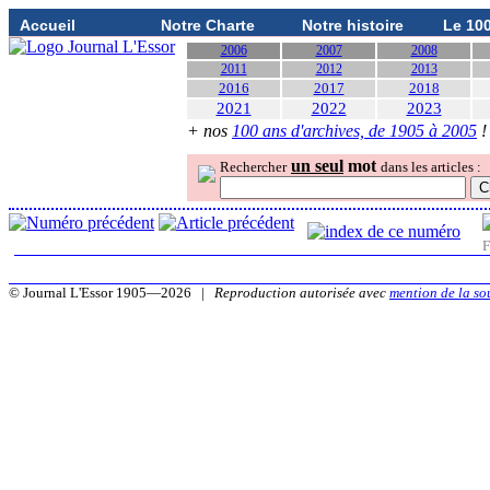
Accueil
Notre Charte
Notre histoire
Le 10
2006
2007
2008
2011
2012
2013
2016
2017
2018
2021
2022
2023
+ nos
100 ans d'archives, de 1905 à 2005
!
un seul
mot
Rechercher
dans les articles :
F
© Journal L'Essor 1905—2026 |
Reproduction autorisée avec
mention de la so