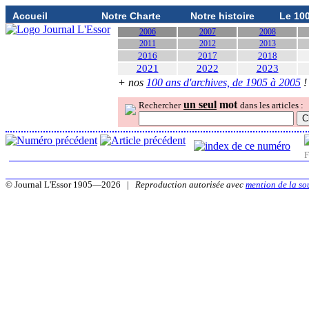
Accueil
Notre Charte
Notre histoire
Le 10
2006
2007
2008
2011
2012
2013
2016
2017
2018
2021
2022
2023
+ nos
100 ans d'archives, de 1905 à 2005
!
un seul
mot
Rechercher
dans les articles :
F
© Journal L'Essor 1905—2026 |
Reproduction autorisée avec
mention de la so