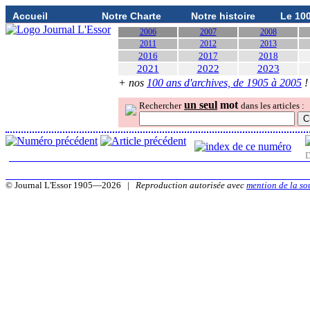
Accueil
Notre Charte
Notre histoire
Le 10
2006
2007
2008
2011
2012
2013
2016
2017
2018
2021
2022
2023
+ nos
100 ans d'archives, de 1905 à 2005
!
un seul
mot
Rechercher
dans les articles :
D
© Journal L'Essor 1905—2026 |
Reproduction autorisée avec
mention de la so