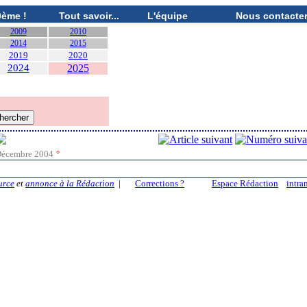
0ème !
Tout savoir...
L'équipe
Nous contacte
2009
2010
2014
2015
2019
2020
2024
2025
écembre 2004
°
urce
et
annonce à la Rédaction
|
Corrections ?
Espace Rédaction
intra