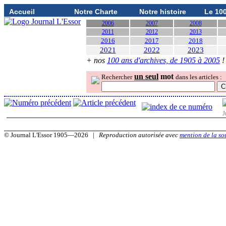
Accueil
Notre Charte
Notre histoire
Le 10
2006
2007
2008
2011
2012
2013
2016
2017
2018
2021
2022
2023
+ nos
100 ans d'archives, de 1905 à 2005
!
un seul
mot
Rechercher
dans les articles :
J
© Journal L'Essor 1905—2026 |
Reproduction autorisée avec
mention de la so