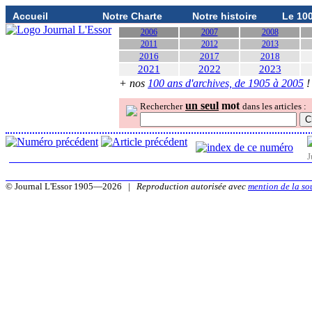
Accueil
Notre Charte
Notre histoire
Le 10
2006
2007
2008
2011
2012
2013
2016
2017
2018
2021
2022
2023
+ nos
100 ans d'archives, de 1905 à 2005
!
un seul
mot
Rechercher
dans les articles :
J
© Journal L'Essor 1905—2026 |
Reproduction autorisée avec
mention de la so