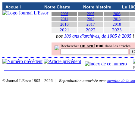
Accueil
Notre Charte
Notre histoire
Le 10
2006
2007
2008
2011
2012
2013
2016
2017
2018
2021
2022
2023
+ nos
100 ans d'archives, de 1905 à 2005
!
un seul
mot
Rechercher
dans les articles :
F
© Journal L'Essor 1905—2026 |
Reproduction autorisée avec
mention de la so