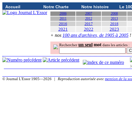
Accueil
Notre Charte
Notre histoire
Le 10
2006
2007
2008
2011
2012
2013
2016
2017
2018
2021
2022
2023
+ nos
100 ans d'archives, de 1905 à 2005
!
un seul
mot
Rechercher
dans les articles :
J
© Journal L'Essor 1905—2026 |
Reproduction autorisée avec
mention de la so