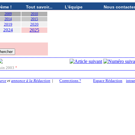
0ème !
Tout savoir...
L'équipe
Nous contacte
2009
2010
2014
2015
2019
2020
2024
2025
uin 2003
°
urce
et
annonce à la Rédaction
|
Corrections ?
Espace Rédaction
intra