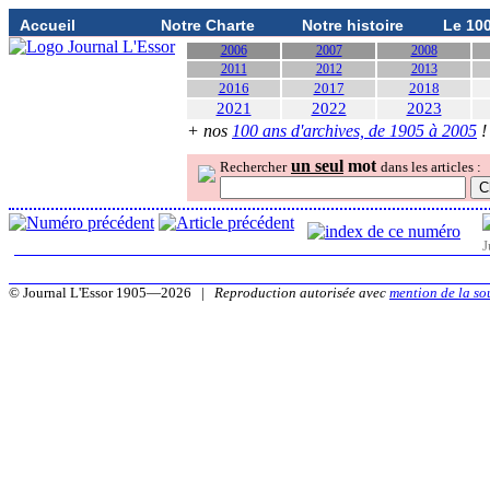
Accueil
Notre Charte
Notre histoire
Le 10
2006
2007
2008
2011
2012
2013
2016
2017
2018
2021
2022
2023
+ nos
100 ans d'archives, de 1905 à 2005
!
un seul
mot
Rechercher
dans les articles :
J
© Journal L'Essor 1905—2026 |
Reproduction autorisée avec
mention de la so