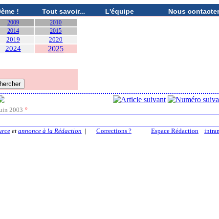
0ème !
Tout savoir...
L'équipe
Nous contacte
2009
2010
2014
2015
2019
2020
2024
2025
uin 2003
°
urce
et
annonce à la Rédaction
|
Corrections ?
Espace Rédaction
intra