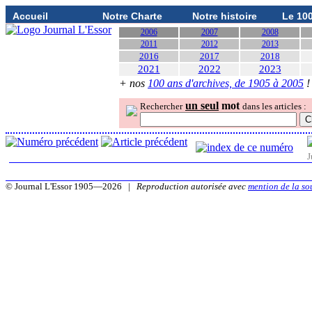
Accueil
Notre Charte
Notre histoire
Le 10
2006
2007
2008
2011
2012
2013
2016
2017
2018
2021
2022
2023
+ nos
100 ans d'archives, de 1905 à 2005
!
un seul
mot
Rechercher
dans les articles :
J
© Journal L'Essor 1905—2026 |
Reproduction autorisée avec
mention de la so