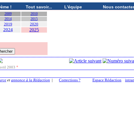
0ème !
Tout savoir...
L'équipe
Nous contacte
2009
2010
2014
2015
2019
2020
2024
2025
vril 2003
°
urce
et
annonce à la Rédaction
|
Corrections ?
Espace Rédaction
intra