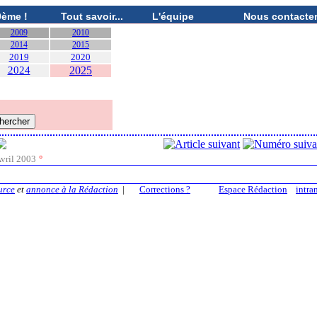
0ème !
Tout savoir...
L'équipe
Nous contacte
2009
2010
2014
2015
2019
2020
2024
2025
vril 2003
°
urce
et
annonce à la Rédaction
|
Corrections ?
Espace Rédaction
intra