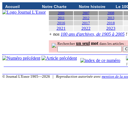
Accueil
Notre Charte
Notre histoire
Le 10
2006
2007
2008
2011
2012
2013
2016
2017
2018
2021
2022
2023
+ nos
100 ans d'archives, de 1905 à 2005
!
un seul
mot
Rechercher
dans les articles :
F
© Journal L'Essor 1905—2026 |
Reproduction autorisée avec
mention de la so