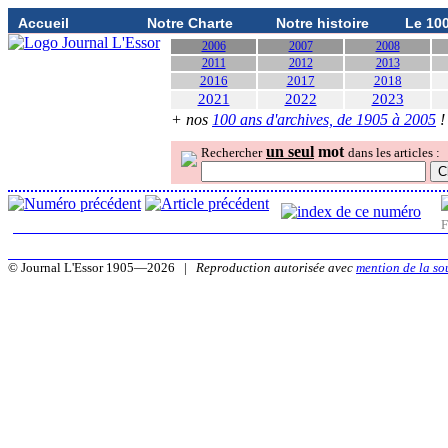
Accueil
Notre Charte
Notre histoire
Le 10
2006
2007
2008
2011
2012
2013
2016
2017
2018
2021
2022
2023
+ nos
100 ans d'archives, de 1905 à 2005
!
un seul
mot
Rechercher
dans les articles :
F
© Journal L'Essor 1905—2026 |
Reproduction autorisée avec
mention de la so