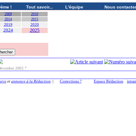
0ème !
Tout savoir...
L'équipe
Nous contacte
2009
2010
2014
2015
2019
2020
2024
2025
écembre 2002
°
urce
et
annonce à la Rédaction
|
Corrections ?
Espace Rédaction
intra