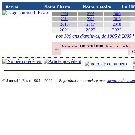
Accueil
Notre Charte
Notre histoire
Le 10
2006
2007
2008
2011
2012
2013
2016
2017
2018
2021
2022
2023
+ nos
100 ans d'archives, de 1905 à 2005
!
un seul
mot
Rechercher
dans les articles :
D
© Journal L'Essor 1905—2026 |
Reproduction autorisée avec
mention de la so