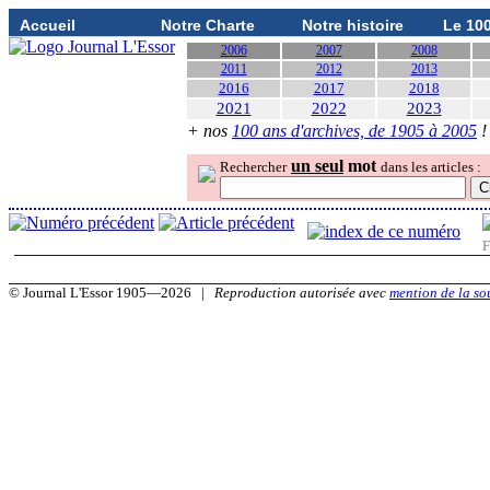
Accueil
Notre Charte
Notre histoire
Le 10
2006
2007
2008
2011
2012
2013
2016
2017
2018
2021
2022
2023
+ nos
100 ans d'archives, de 1905 à 2005
!
un seul
mot
Rechercher
dans les articles :
F
© Journal L'Essor 1905—2026 |
Reproduction autorisée avec
mention de la so