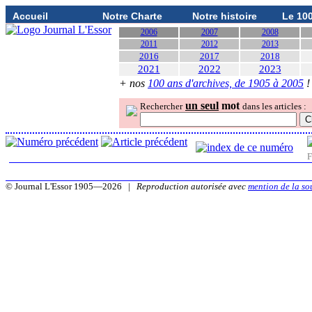
Accueil
Notre Charte
Notre histoire
Le 10
2006
2007
2008
2011
2012
2013
2016
2017
2018
2021
2022
2023
+ nos
100 ans d'archives, de 1905 à 2005
!
un seul
mot
Rechercher
dans les articles :
F
© Journal L'Essor 1905—2026 |
Reproduction autorisée avec
mention de la so