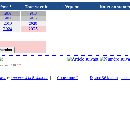
0ème !
Tout savoir...
L'équipe
Nous contacte
2009
2010
2014
2015
2019
2020
2024
2025
évrier 2002
°
urce
et
annonce à la Rédaction
|
Corrections ?
Espace Rédaction
intra