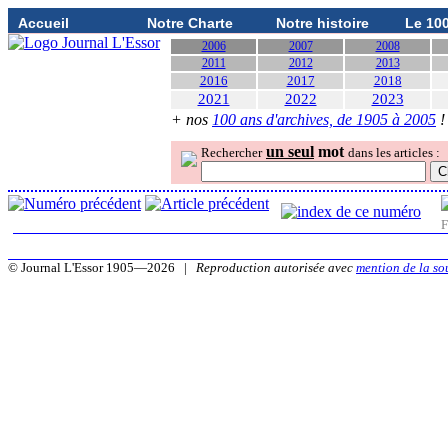
Accueil
Notre Charte
Notre histoire
Le 10
2006
2007
2008
2011
2012
2013
2016
2017
2018
2021
2022
2023
+ nos
100 ans d'archives, de 1905 à 2005
!
un seul
mot
Rechercher
dans les articles :
F
© Journal L'Essor 1905—2026 |
Reproduction autorisée avec
mention de la so