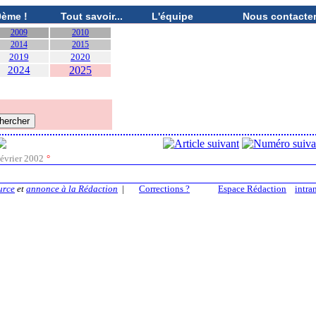
0ème !
Tout savoir...
L'équipe
Nous contacte
2009
2010
2014
2015
2019
2020
2024
2025
évrier 2002
°
urce
et
annonce à la Rédaction
|
Corrections ?
Espace Rédaction
intra