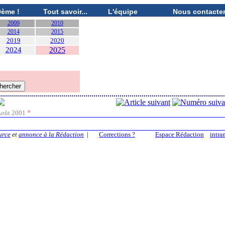
0ème !
Tout savoir...
L'équipe
Nous contacte
2009
2010
2014
2015
2019
2020
2024
2025
oût 2001
°
urce
et
annonce à la Rédaction
|
Corrections ?
Espace Rédaction
intra