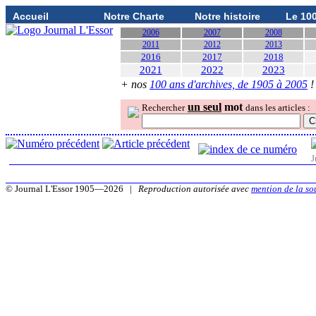
Accueil
Notre Charte
Notre histoire
Le 10
2006
2007
2008
2011
2012
2013
2016
2017
2018
2021
2022
2023
+ nos
100 ans d'archives, de 1905 à 2005
!
un seul
mot
Rechercher
dans les articles :
J
© Journal L'Essor 1905—2026 |
Reproduction autorisée avec
mention de la so