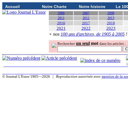
Accueil
Notre Charte
Notre histoire
Le 10
2006
2007
2008
2011
2012
2013
2016
2017
2018
2021
2022
2023
+ nos
100 ans d'archives, de 1905 à 2005
!
un seul
mot
Rechercher
dans les articles :
J
© Journal L'Essor 1905—2026 |
Reproduction autorisée avec
mention de la so