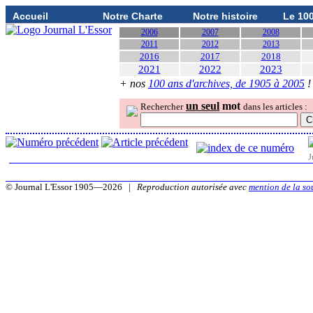
Accueil
Notre Charte
Notre histoire
Le 10
2006
2007
2008
2011
2012
2013
2016
2017
2018
2021
2022
2023
+ nos
100 ans d'archives, de 1905 à 2005
!
un seul
mot
Rechercher
dans les articles :
J
© Journal L'Essor 1905—2026 |
Reproduction autorisée avec
mention de la so