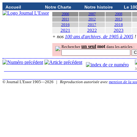
Accueil
Notre Charte
Notre histoire
Le 10
2006
2007
2008
2011
2012
2013
2016
2017
2018
2021
2022
2023
+ nos
100 ans d'archives, de 1905 à 2005
!
un seul
mot
Rechercher
dans les articles :
J
© Journal L'Essor 1905—2026 |
Reproduction autorisée avec
mention de la so