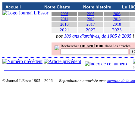
Accueil
Notre Charte
Notre histoire
Le 10
2006
2007
2008
2011
2012
2013
2016
2017
2018
2021
2022
2023
+ nos
100 ans d'archives, de 1905 à 2005
!
un seul
mot
Rechercher
dans les articles :
J
© Journal L'Essor 1905—2026 |
Reproduction autorisée avec
mention de la so