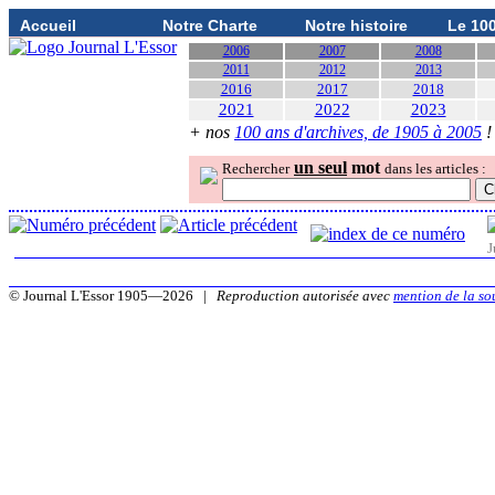
Accueil
Notre Charte
Notre histoire
Le 10
2006
2007
2008
2011
2012
2013
2016
2017
2018
2021
2022
2023
+ nos
100 ans d'archives, de 1905 à 2005
!
un seul
mot
Rechercher
dans les articles :
J
© Journal L'Essor 1905—2026 |
Reproduction autorisée avec
mention de la so