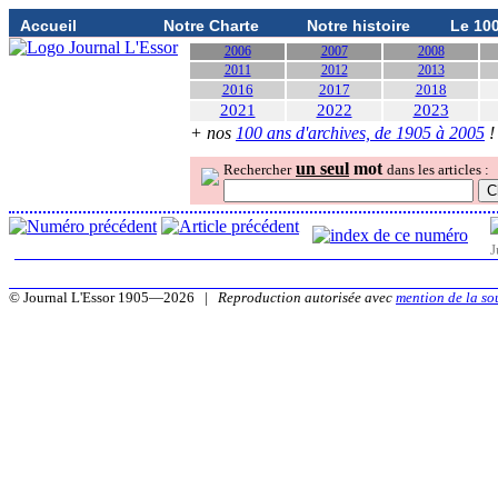
Accueil
Notre Charte
Notre histoire
Le 10
2006
2007
2008
2011
2012
2013
2016
2017
2018
2021
2022
2023
+ nos
100 ans d'archives, de 1905 à 2005
!
un seul
mot
Rechercher
dans les articles :
J
© Journal L'Essor 1905—2026 |
Reproduction autorisée avec
mention de la so