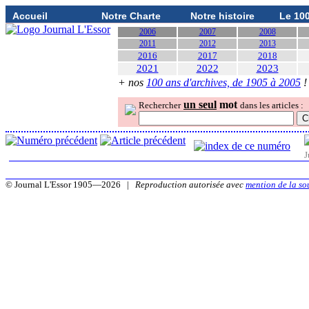
Accueil
Notre Charte
Notre histoire
Le 10
2006
2007
2008
2011
2012
2013
2016
2017
2018
2021
2022
2023
+ nos
100 ans d'archives, de 1905 à 2005
!
un seul
mot
Rechercher
dans les articles :
J
© Journal L'Essor 1905—2026 |
Reproduction autorisée avec
mention de la so