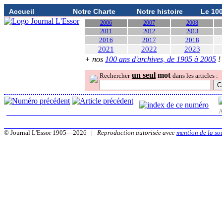
Accueil
Notre Charte
Notre histoire
Le 10
2006
2007
2008
2011
2012
2013
2016
2017
2018
2021
2022
2023
+ nos
100 ans d'archives, de 1905 à 2005
!
un seul
mot
Rechercher
dans les articles :
A
© Journal L'Essor 1905—2026 |
Reproduction autorisée avec
mention de la so