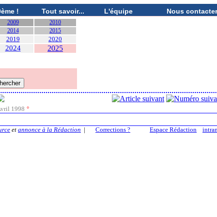
0ème !
Tout savoir...
L'équipe
Nous contacte
2009
2010
2014
2015
2019
2020
2024
2025
vril 1998
°
urce
et
annonce à la Rédaction
|
Corrections ?
Espace Rédaction
intra