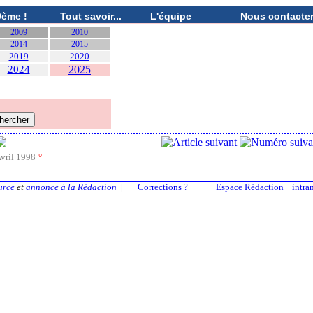
0ème !
Tout savoir...
L'équipe
Nous contacte
2009
2010
2014
2015
2019
2020
2024
2025
vril 1998
°
urce
et
annonce à la Rédaction
|
Corrections ?
Espace Rédaction
intra