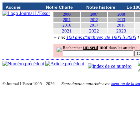
Accueil
Notre Charte
Notre histoire
Le 10
2006
2007
2008
2011
2012
2013
2016
2017
2018
2021
2022
2023
+ nos
100 ans d'archives, de 1905 à 2005
!
un seul
mot
Rechercher
dans les articles :
A
© Journal L'Essor 1905—2026 |
Reproduction autorisée avec
mention de la so