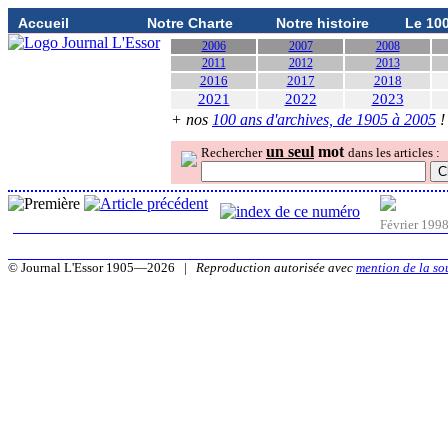
Accueil
Notre Charte
Notre histoire
Le 10
2006
2007
2008
2011
2012
2013
2016
2017
2018
2021
2022
2023
+ nos
100 ans d'archives, de 1905 à 2005
!
un seul
mot
Rechercher
dans les articles :
Février 199
© Journal L'Essor 1905—2026 |
Reproduction autorisée avec
mention de la so