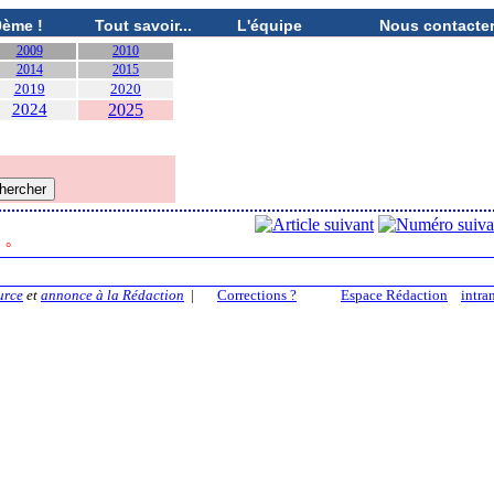
0ème !
Tout savoir...
L'équipe
Nous contacte
2009
2010
2014
2015
2019
2020
2024
2025
8
°
urce
et
annonce à la Rédaction
|
Corrections ?
Espace Rédaction
intra