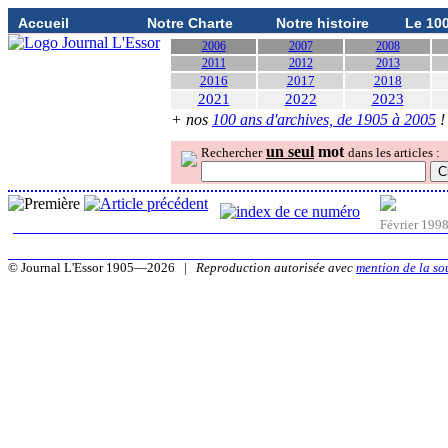
Accueil
Notre Charte
Notre histoire
Le 10
2006
2007
2008
2011
2012
2013
2016
2017
2018
2021
2022
2023
+ nos
100 ans d'archives, de 1905 à 2005
!
un seul
mot
Rechercher
dans les articles :
Février 199
© Journal L'Essor 1905—2026 |
Reproduction autorisée avec
mention de la so