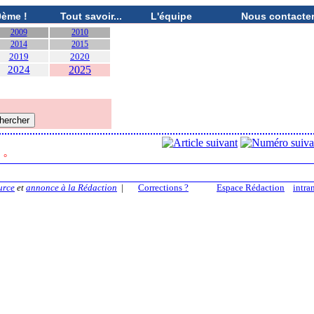
0ème !
Tout savoir...
L'équipe
Nous contacte
2009
2010
2014
2015
2019
2020
2024
2025
8
°
urce
et
annonce à la Rédaction
|
Corrections ?
Espace Rédaction
intra